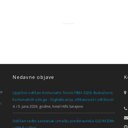
Nedavne objave
K
ne
Upješno održan Komunalni forum FBiH 2026: Budućnost
komunalnih usluga - Digitalizacija, efikasnost i održivost
i
4. i 5. juna 2026. godine, hotel Hills Sarajevo
Održan radni sastanak između predstavnika GIZ/RCDN+
i UPKP u FBiH