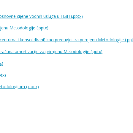
osnovne cijene vodnih usluga u FBiH (.pptx)
jenu Metodologije (.pptx)
 centrima i konsolidirani) kao preduvjet za primjenu Metodologije (.pp
proračuna amortizacije za primjenu Metodologije (.pptx)
x)
ptx)
etodologijom (.docx)