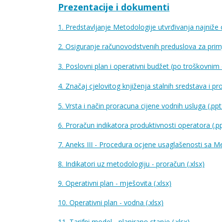
Prezentacije i dokumenti
1. Predstavljanje Metodologije utvrđivanja najniže 
2. Osiguranje računovodstvenih preduslova za prim
3. Poslovni plan i operativni budžet (po troškovnim
4. Značaj cjelovitog knjiženja stalnih sredstava i 
5. Vrsta i način proracuna cijene vodnih usluga (.ppt
6. Proračun indikatora produktivnosti operatora (.p
7. Aneks III - Procedura ocjene usaglašenosti sa M
8. Indikatori uz metodologiju - proračun (.xlsx)
9. Operativni plan - mješovita (.xlsx)
10. Operativni plan - vodna (.xlsx)
11. Tarifni model - planirano stanje (.xlsx)