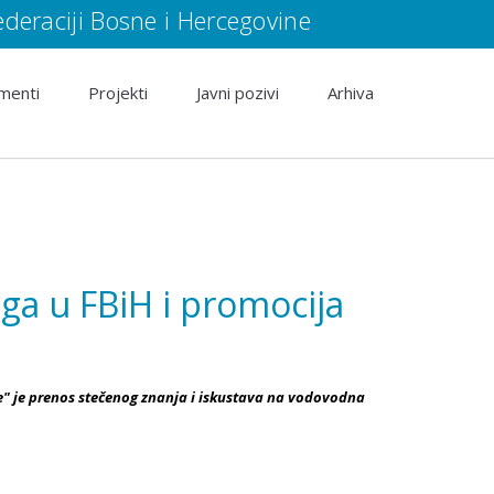
eraciji Bosne i Hercegovine
menti
Projekti
Javni pozivi
Arhiva
a u FBiH i promocija
e" je prenos stečenog znanja i iskustava na vodovodna