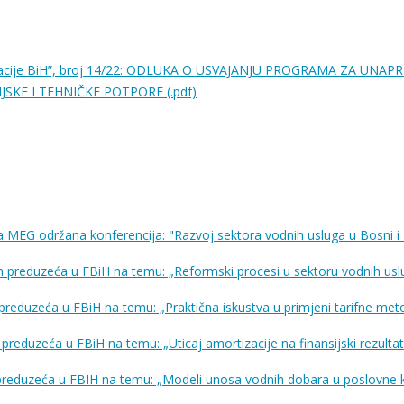
racije BiH”, broj 14/22: ODLUKA O USVAJANJU PROGRAMA ZA UNA
SKE I TEHNIČKE POTPORE (.pdf)
ja MEG održana konferencija: "Razvoj sektora vodnih usluga u Bosni
 preduzeća u FBiH na temu: „Reformski procesi u sektoru vodnih usl
eduzeća u FBiH na temu: „Praktična iskustva u primjeni tarifne met
duzeća u FBiH na temu: „Uticaj amortizacije na finansijski rezultat
eduzeća u FBIH na temu: „Modeli unosa vodnih dobara u poslovne knji