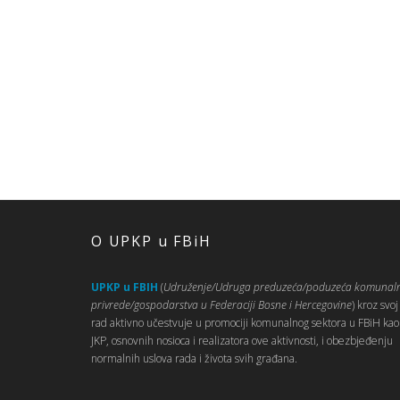
O UPKP u FBiH
UPKP u FBIH
(
Udruženje/Udruga preduzeća/poduzeća komunal
privrede/gospodarstva u Federaciji Bosne i Hercegovine
) kroz svoj
rad aktivno učestvuje u promociji komunalnog sektora u FBiH kao 
JKP, osnovnih nosioca i realizatora ove aktivnosti, i obezbjeđenju
normalnih uslova rada i života svih građana.