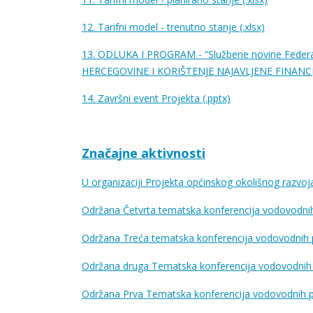
12. Tarifni model - trenutno stanje (.xlsx)
13. ODLUKA I PROGRAM - “Službene novine Fede
HERCEGOVINE I KORIŠTENJE NAJAVLJENE FINANCIJ
14. Završni event Projekta (.pptx)
Značajne aktivnosti
U organizaciji Projekta općinskog okolišnog razvo
Održana Četvrta tematska konferencija vodovodnih
Održana Treća tematska konferencija vodovodnih pr
Održana druga Tematska konferencija vodovodnih pre
Održana Prva Tematska konferencija vodovodnih pr