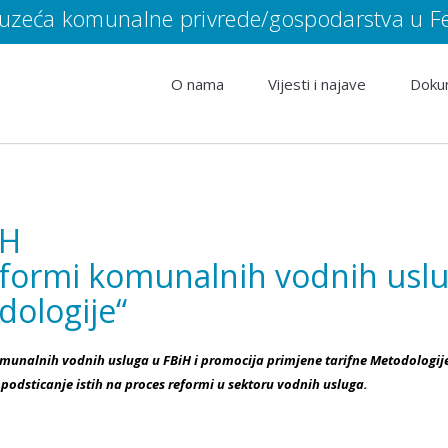
eća komunalne privrede/gospodarstva u Fed
O nama
Vijesti i najave
Doku
iH
formi komunalnih vodnih uslug
dologije“
omunalnih vodnih usluga u FBiH i promocija primjene tarifne Metodologij
 podsticanje istih na proces reformi u sektoru vodnih usluga.