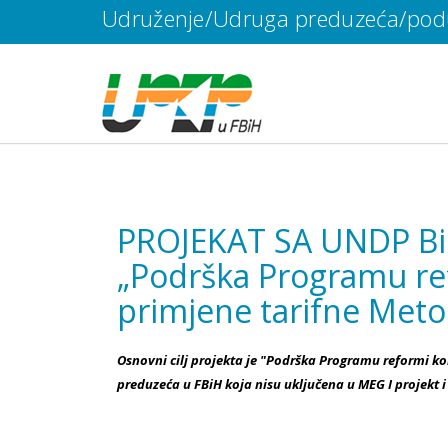
Udruženje/Udruga preduzeća/poduz
PROJEKAT SA UNDP B
„Podrška Programu re
primjene tarifne Meto
Osnovni cilj projekta je "Podrška Programu reformi k
preduzeća u FBiH koja nisu uključena u MEG I projekt i