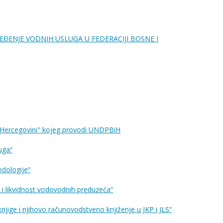
PREĐENJE VODNIH USLUGA U FEDERACIJI BOSNE I
 i Hercegovini" kojeg provodi UNDPBiH
uga“
odologije“
 i likvidnost vodovodnih preduzeća“
ge i njihovo računovodstveno knjiženje u JKP i JLS“