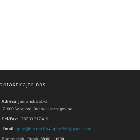
ontaktirajte nas
Adresa:
Jadranska bb/2
71000 Sarajevo, Bosna i Hercegovina
Tel/fax:
+387 33 217 419
Email:
upkp@bih.net.ba
/
upkpfbih@gmail.com
Ponedjeljak - Petak:
08:00 - 16:00